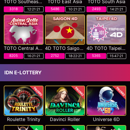
TOTO Southeast Asia
TOTO East Asia
TOTO South Asia
3318
5486
2493
12:21:20
10:21:20
14:21:20
TOTO Central Asia
4D TOTO Saigon POOLS
4D TOTO Taipei POOLS
8205
2752
5365
16:21:20
18:22:20
15:47:20
IDN E-LOTTERY
PROMO
PROMO
PROMO
Roulette Trinity
Davinci Roller
Universe 6D