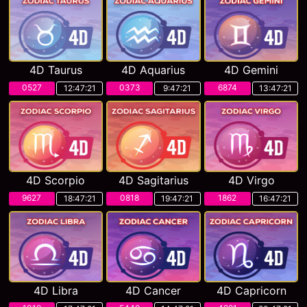
4D Taurus
4D Aquarius
4D Gemini
0527
0373
6874
12:47:20
9:47:20
13:47:20
4D Scorpio
4D Sagitarius
4D Virgo
9627
0818
1862
18:47:20
19:47:20
16:47:20
4D Libra
4D Cancer
4D Capricorn