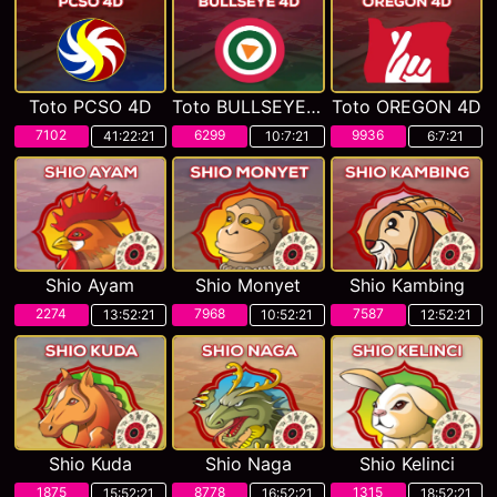
Toto PCSO 4D
Toto BULLSEYE 4D
Toto OREGON 4D
7102
6299
9936
41:22:20
10:7:20
6:7:20
Shio Ayam
Shio Monyet
Shio Kambing
2274
7968
7587
13:52:20
10:52:20
12:52:20
Shio Kuda
Shio Naga
Shio Kelinci
1875
8778
1315
15:52:20
16:52:20
18:52:20