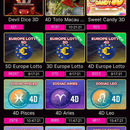
Devil Dice 3D
4D Toto Macau Pools
Sweet Candy 3D
521
5131
503
10:21:20
NEW
NEW
NEW
5D Europe Lotto
3D Europe Lotto
4D Europe Lotto
96267
070
8203
9:17:20
6:17:20
9:17:20
4D Pisces
4D Aries
4D Leo
2979
8985
8617
10:47:20
11:47:20
15:47:20