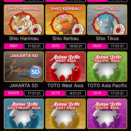
Shio Harimau
Shio Kerbau
Shio Tikus
6851
2615
3830
11:52:20
19:52:20
17:51:20
JAKARTA 5D
TOTO West Asia
TOTO Asia Pacific
63978
2079
1016
17:21:20
9:21:20
17:21:20