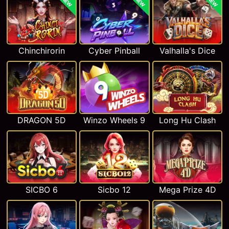
NEW
NEW
NEW
Chinchirorin
Cyber Pinball
Valhalla's Dice
DRAGON 5D
Winzo Wheels 9
Long Hu Clash
SICBO 6
Sicbo 12
Mega Prize 4D