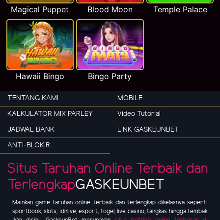
Magical Puppet
Blood Moon
Temple Palace
Hawaii Bingo
Bingo Party
TENTANG KAMI
MOBILE
KALKULATOR MIX PARLEY
Video Tutorial
JADWAL BANK
LINK GASKEUNBET
ANTI-BLOKIR
Situs Taruhan Online Terbaik dan
Terlengkap
GASKEUNBET
Mainkan game taruhan online terbaik dan terlengkap dikelasnya seperti
sportbook, slots, idnlive, esport, togel, live casino, tangkas hingga tembak