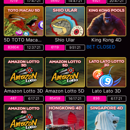
1019
5440
4921
17:47:20
14:47:20
20:47:20
5D TOTO Macau POOLS
Shio Ular
King Kong 4D
BET CLOSED
83604
6119
12:37:20
9:51:20
Amazon Lotto 3D
Amazon Lotto 5D
Lato Lato 3D
487
85459
836
6:17:20
16:17:20
6:17:20